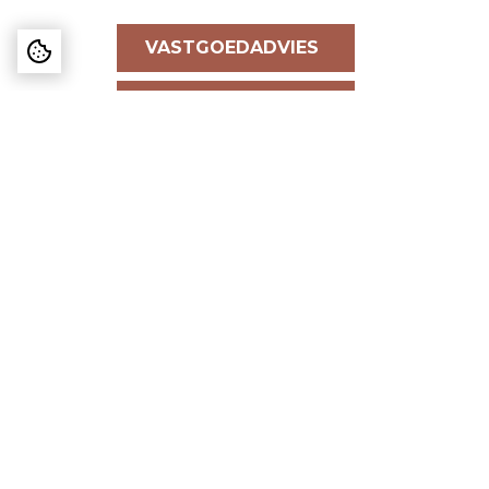
VASTGOEDADVIES
AANHUREN EN
AANKOPEN
VERHUUR EN
VERKOOP
TAXATIES
DESIGN EN
PROJECT-
MANAGEMENT
De Mik Real Estate Partners B.V.
Lichtenauerlaan 140 (Brainpark II)