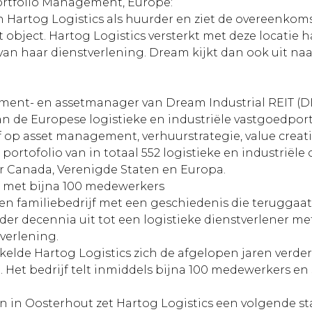
Portfolio Management, Europe:
Hartog Logistics als huurder en ziet de overeenkoms
t object. Hartog Logistics versterkt met deze locatie h
van haar dienstverlening. Dream kijkt dan ook uit na
ment- en assetmanager van Dream Industrial REIT (DI
an de Europese logistieke en industriële vastgoedport
ef op asset management, verhuurstrategie, value crea
 portofolio van in totaal 552 logistieke en industriël
ver Canada, Verenigde Staten en Europa.
jf met bijna 100 medewerkers
en familiebedrijf met een geschiedenis die teruggaat 
der decennia uit tot een logistieke dienstverlener met 
verlening.
lde Hartog Logistics zich de afgelopen jaren verde
 Het bedrijf telt inmiddels bijna 100 medewerkers en 
en in Oosterhout zet Hartog Logistics een volgende st