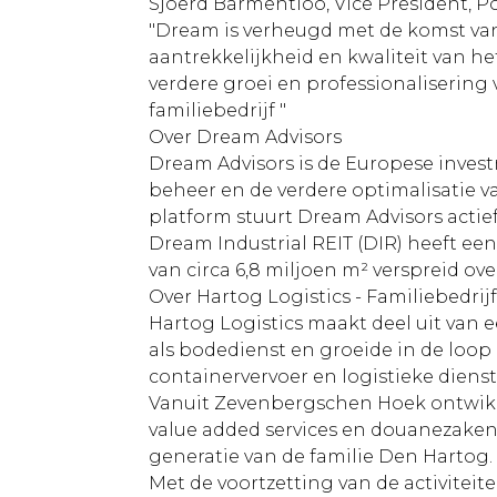
Sjoerd Barmentloo, Vice President, 
"Dream is verheugd met de komst van 
aantrekkelijkheid en kwaliteit van he
verdere groei en professionalisering 
familiebedrijf "
Over Dream Advisors
Dream Advisors is de Europese invest
beheer en de verdere optimalisatie v
platform stuurt Dream Advisors acti
Dream Industrial REIT (DIR) heeft een
van circa 6,8 miljoen m² verspreid o
Over Hartog Logistics - Familiebedri
Hartog Logistics maakt deel uit van e
als bodedienst en groeide in de loop 
containervervoer en logistieke dienst
Vanuit Zevenbergschen Hoek ontwikke
value added services en douanezaken.
generatie van de familie Den Hartog.
Met de voortzetting van de activiteit