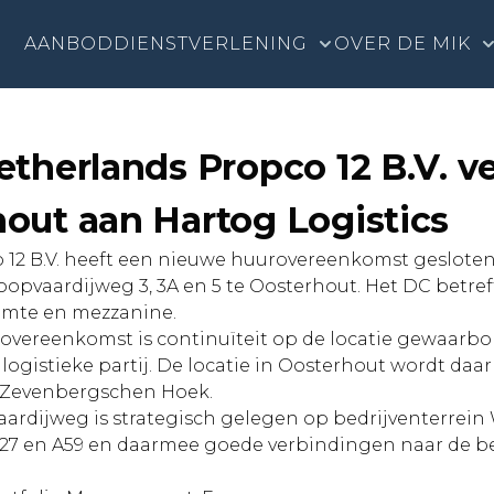
AANBOD
DIENSTVERLENING
OVER DE MIK
therlands Propco 12 B.V. ve
out aan Hartog Logistics
 12 B.V. heeft een nieuwe huurovereenkomst gesloten
opvaardijweg 3, 3A en 5 te Oosterhout. Het DC betref
uimte en mezzanine.
rovereenkomst is continuïteit op de locatie gewaarb
ogistieke partij. De locatie in Oosterhout wordt da
in Zevenbergschen Hoek.
ardijweg is strategisch gelegen op bedrijventerrein
A27 en A59 en daarmee goede verbindingen naar de bel