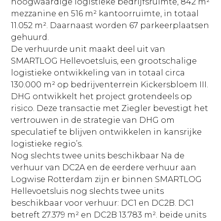
hoogwaardige logistieke bedrijfsruimte, 842 m²
mezzanine en 516 m² kantoorruimte, in totaal
11.052 m². Daarnaast worden 67 parkeerplaatsen
gehuurd.
De verhuurde unit maakt deel uit van
SMARTLOG Hellevoetsluis, een grootschalige
logistieke ontwikkeling van in totaal circa
130.000 m² op bedrijventerrein Kickersbloem III.
DHG ontwikkelt het project grotendeels op
risico. Deze transactie met Ziegler bevestigt het
vertrouwen in de strategie van DHG om
speculatief te blijven ontwikkelen in kansrijke
logistieke regio’s.
Nog slechts twee units beschikbaar Na de
verhuur van DC2A en de eerdere verhuur aan
Logwise Rotterdam zijn er binnen SMARTLOG
Hellevoetsluis nog slechts twee units
beschikbaar voor verhuur: DC1 en DC2B. DC1
betreft 27.379 m² en DC2B 13.783 m². beide units