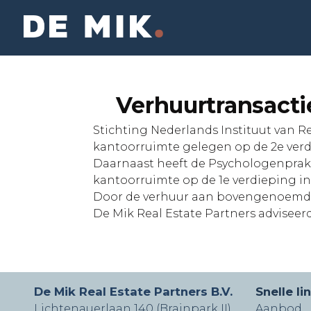
Verhuurtransacti
Stichting Nederlands Instituut van R
kantoorruimte gelegen op de 2e verd
Daarnaast heeft de Psychologenprakt
kantoorruimte op de 1e verdieping i
Door de verhuur aan bovengenoemde 
De Mik Real Estate Partners adviseerd
De Mik Real Estate Partners B.V.
Snelle li
Lichtenauerlaan 140 (Brainpark II)
Aanbod