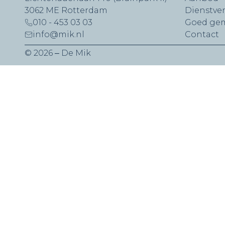
3062 ME Rotterdam
Dienstve
010 - 453 03 03
Goed ge
info@mik.nl
Contact
© 2026 ‒ De Mik