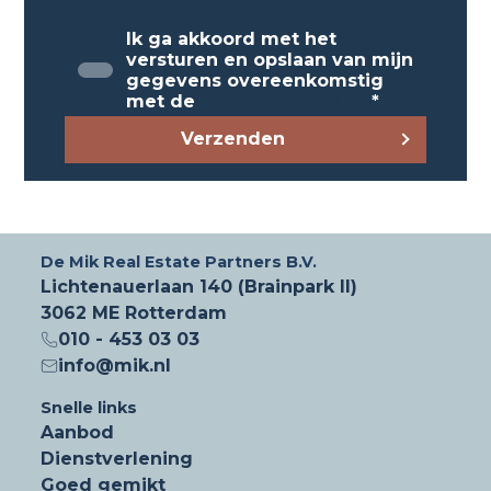
- elektra in de wanden;
Ik ga akkoord met het
- toiletvoorziening;
versturen en opslaan van mijn
- pantry;
gegevens overeenkomstig
met de
Privacyverklaring
*
Algemeen:
Verzenden
- afsluitbaar buitenterrein voorzien een
elektrisch hek;
- camerabeveiliging;
- buitenverlichting.
De Mik Real Estate Partners B.V.
Huurtermijn
Lichtenauerlaan 140 (Brainpark II)
5 + 5 jaar.
3062 ME Rotterdam
010 - 453 03 03
Voorschot servicekosten
info@mik.nl
Nader overeen te komen.
Snelle links
Aanbod
Huurgarantie
Dienstverlening
Een bankgarantie ter grootte van een
Goed gemikt