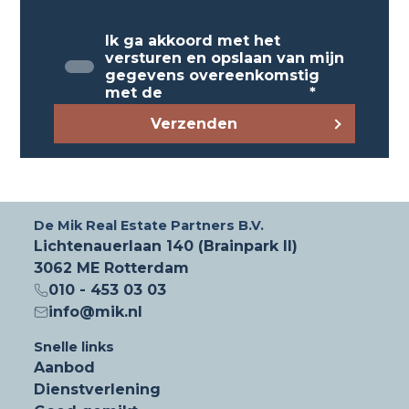
*Het genoemde metrage betreft het
verhuurbare vloeroppervlak. Hierin
Ik ga akkoord met het
omgeslagen zijn de gedeelde algemene
versturen en opslaan van mijn
ruimtes, entree, gangen, toiletten etc. Zie de
gegevens overeenkomstig
plattegrond voor de netto metrages.
met de
Privacyverklaring
*
Verzenden
Huurprijs
1e en 5e verdieping
Vanaf € 415,- exclusief b.t.w. per maand*
*Prijs is inclusief servicekosten, collectieve
De Mik Real Estate Partners B.V.
glasvezelverbinding en het gebruik van de
Lichtenauerlaan 140 (Brainpark II)
gezamenlijke vergaderruimte. Exclusief b.t.w. en
3062 ME Rotterdam
parkeren.
010 - 453 03 03
info@mik.nl
Voorzieningen
Snelle links
De kantoorruimtes zijn voorzien van o.a.:
Aanbod
- representatieve & ruime modern ingerichte
Dienstverlening
entreehal;