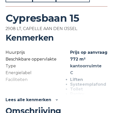
Cypresbaan 15
2908 LT, CAPELLE AAN DEN IJSSEL
Kenmerken
Huurprijs
Prijs op aanvraag
Beschikbare oppervlakte
772 m²
Type
kantoorruimte
Energielabel
C
Faciliteiten
Liften
Systeemplafond
Toilet
Pantry
Kamerindeling
Lees alle kenmerken
Omschrijving