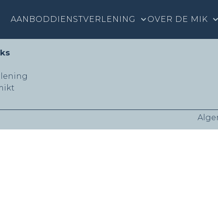
AANBOD
DIENSTVERLENING
OVER DE MIK
nks
rlening
mikt
Alge