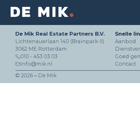
De Mik Real Estate Partners B.V.
Snelle li
Lichtenauerlaan 140 (Brainpark II)
Aanbod
3062 ME Rotterdam
Dienstve
010 - 453 03 03
Goed ge
info@mik.nl
Contact
© 2026 ‒ De Mik