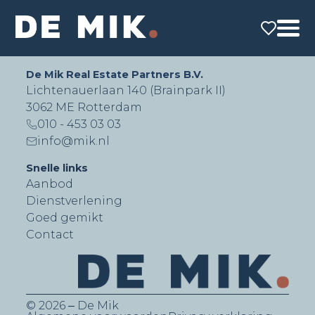
De Mik Real Estate Partners B.V.
Lichtenauerlaan 140 (Brainpark II)
3062 ME Rotterdam
010 - 453 03 03
info@mik.nl
Snelle links
Aanbod
Dienstverlening
Goed gemikt
Contact
© 2026 ‒ De Mik