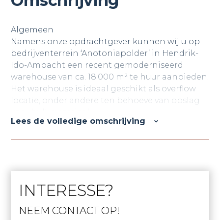
Omschrijving
Algemeen
Namens onze opdrachtgever kunnen wij u op
bedrijventerrein ‘Anotoniapolder’ in Hendrik-
Ido-Ambacht een recent gemoderniseerd
warehouse van ca. 18.000 m² te huur aanbieden.
Het warehouse is ideaal geschikt als overflow
locatie, onder andere ten behoeve van opslag
voor bulkmateriaal.
Lees de volledige omschrijving
Dit warehouse is gelegen aan de
Nijverheidsweg 61 en voorziet in een ruim
aantal loading docks, alsmede kantoorruimte
met aanverwante voorzieningen. Het object is
in de afgelopen periode grondig gerenoveerd,
INTERESSE?
waarbij de gevel is voorzien van een moderne
uitstraling en de kantoorruimte weer beschikt
NEEM CONTACT OP!
over een moderne look and feel!