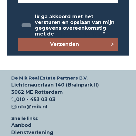
Mezzanine/overig: circa 2.049 m²
Ongebonden buitenterrein: circa 300 m²
Ik ga akkoord met het
versturen en opslaan van mijn
*eventueel uit te breiden op de begane grond
gegevens overeenkomstig
en eerste verdieping naar maximaal 2.549 m²,
met de
Privacyverklaring
*
ten koste van mezzanine.
Verzenden
Op eigen terrein zijn ruim voldoende
parkeerplaatsen beschikbaar.
Voorzieningen
De Mik Real Estate Partners B.V.
Het object wordt in gerenoveerde staat
Lichtenauerlaan 140 (Brainpark II)
opgeleverd met onder andere de volgende
3062 ME Rotterdam
voorzieningen:
010 - 453 03 03
info@mik.nl
Warehouse
Snelle links
- totaal 34 docks;
Aanbod
- (deels) loadingdocks met automatische
Dienstverlening
docklevelers;