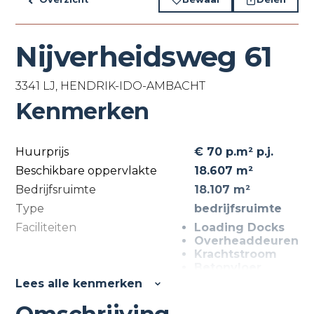
Nijverheidsweg 61
3341 LJ, HENDRIK-IDO-AMBACHT
Kenmerken
Huurprijs
€ 70 p.m² p.j.
Beschikbare oppervlakte
18.607 m²
Bedrijfsruimte
18.107 m²
Type
bedrijfsruimte
Faciliteiten
Loading Docks
Overheaddeuren
Krachtstroom
Betonvloer
Toilet
Lees alle kenmerken