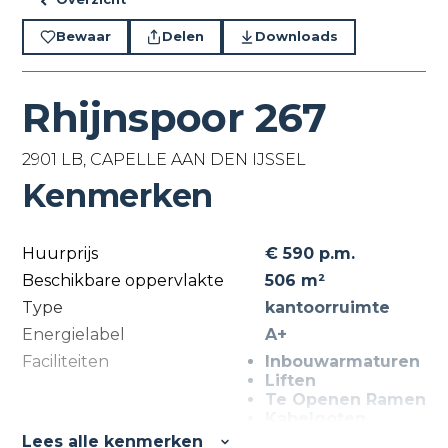
Bewaar
Delen
Downloads
Rhijnspoor 267
2901 LB, CAPELLE AAN DEN IJSSEL
Kenmerken
Huurprijs
€ 590 p.m.
Beschikbare oppervlakte
506 m²
Type
kantoorruimte
Energielabel
A+
Faciliteiten
Inbouwarmaturen
Liften
Te Openen Ramen
Kabelgoten
Systeemplafond
Lees alle kenmerken