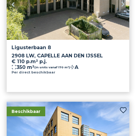
Parkeernorm 1:50 m² v.v.o.
Gebruiksmogelijkheden
Kantoorruimte en parkeren.
Huurtermijn
Ligusterbaan 8
5 jaar, flexibel te verlengen.
2908 LW, CAPELLE AAN DEN IJSSEL
€ 110 p.m² p.j.
Aanvaarding
350 m²
A
(in units vanaf 170 m²)
Per direct.
Per direct beschikbaar
Betalingen
Huur en servicekosten en b.t.w. per kwartaal
vooruit.
Beschikbaar
Zekerheidstelling
Bankgarantie of waarborgsom ter grootte van
drie maanden huur inclusief servicekosten en