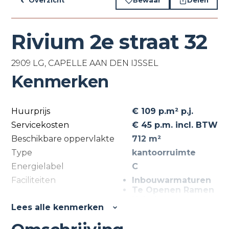
Overzicht
Bewaar
Delen
Rivium 2e straat 32
2909 LG, CAPELLE AAN DEN IJSSEL
Kenmerken
Huurprijs
€ 109 p.m² p.j.
Servicekosten
€ 45 p.m. incl. BTW
Beschikbare oppervlakte
712 m²
Type
kantoorruimte
Energielabel
C
Faciliteiten
Inbouwarmaturen
Te Openen Ramen
Kabelgoten
Lees alle kenmerken
Systeemplafond
Toilet
Pantry