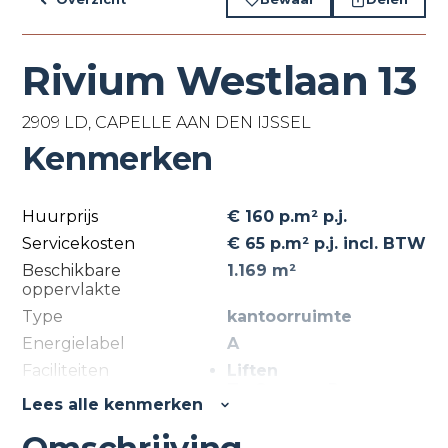
Rivium Westlaan 13
2909 LD, CAPELLE AAN DEN IJSSEL
Kenmerken
Huurprijs
€ 160 p.m² p.j.
Servicekosten
€ 65 p.m² p.j. incl. BTW
Beschikbare
1.169 m²
oppervlakte
Type
kantoorruimte
Energielabel
A
Faciliteiten
Liften
Te Openen Ramen
Lees alle kenmerken
Systeemplafond
Toilet
Pantry