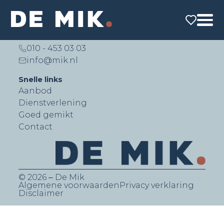
De Mik Real Estate Partners B.V.
Lichtenauerlaan 140 (Brainpark II)
3062 ME Rotterdam
010 - 453 03 03
info@mik.nl
Snelle links
Aanbod
Dienstverlening
Goed gemikt
Contact
© 2026 ‒ De Mik
Algemene voorwaarden
Privacy verklaring
Disclaimer