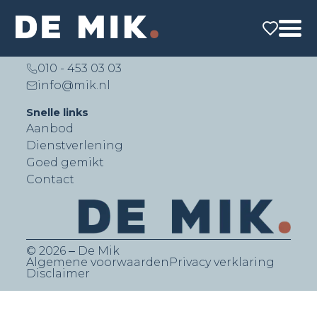
De Mik Real Estate Partners B.V.
Lichtenauerlaan 140 (Brainpark II)
3062 ME Rotterdam
010 - 453 03 03
info@mik.nl
Snelle links
Aanbod
Dienstverlening
Goed gemikt
Contact
© 2026 ‒ De Mik
Algemene voorwaarden
Privacy verklaring
Disclaimer