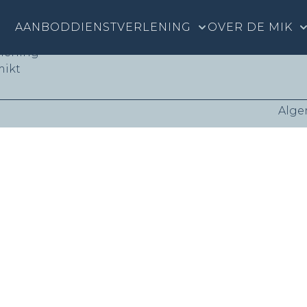
nks
AANBOD
DIENSTVERLENING
OVER DE MIK
rlening
mikt
Alge