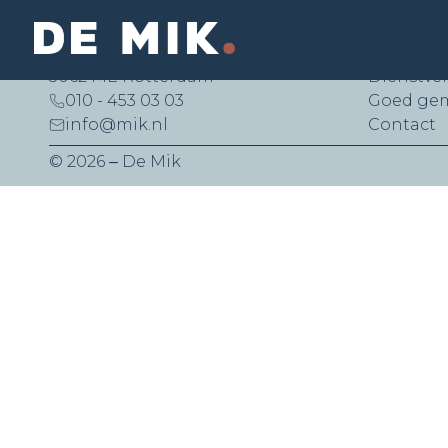
De Mik Real Estate Partners B.V.
Snelle li
Lichtenauerlaan 140 (Brainpark II)
Aanbod
3062 ME Rotterdam
Dienstve
010 - 453 03 03
Goed ge
info@mik.nl
Contact
© 2026 ‒ De Mik