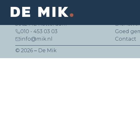
De Mik Real Estate Partners B.V.
Snelle li
Lichtenauerlaan 140 (Brainpark II)
Aanbod
3062 ME Rotterdam
Dienstve
010 - 453 03 03
Goed ge
info@mik.nl
Contact
© 2026 ‒ De Mik