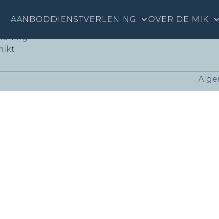
nks
AANBOD
DIENSTVERLENING
OVER DE MIK
rlening
mikt
Alge