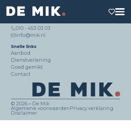
De Mik Real Estate Partners B.V.
Lichtenauerlaan 140 (Brainpark II)
3062 ME Rotterdam
010 - 453 03 03
info@mik.nl
Snelle links
Aanbod
Dienstverlening
Goed gemikt
Contact
© 2026 ‒ De Mik
Algemene voorwaarden
Privacy verklaring
Disclaimer