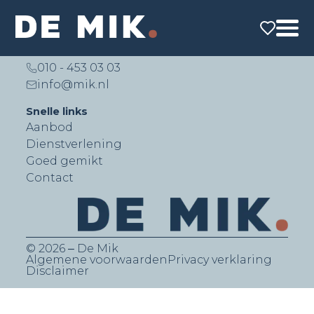
De Mik Real Estate Partners B.V.
Lichtenauerlaan 140 (Brainpark II)
3062 ME Rotterdam
010 - 453 03 03
info@mik.nl
Snelle links
Aanbod
Dienstverlening
Goed gemikt
Contact
© 2026 ‒ De Mik
Algemene voorwaarden
Privacy verklaring
Disclaimer