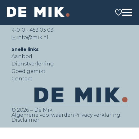
De Mik Real Estate Partners B.V.
Lichtenauerlaan 140 (Brainpark II)
3062 ME Rotterdam
010 - 453 03 03
info@mik.nl
Snelle links
Aanbod
Dienstverlening
Goed gemikt
Contact
© 2026 ‒ De Mik
Algemene voorwaarden
Privacy verklaring
Disclaimer