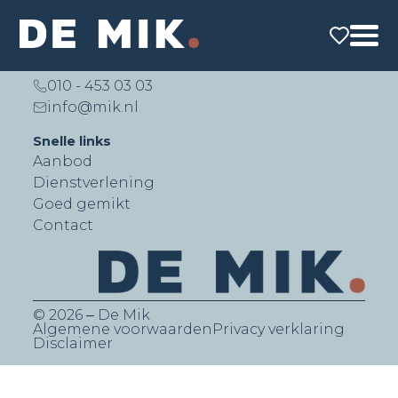
De Mik Real Estate Partners B.V.
Lichtenauerlaan 140 (Brainpark II)
3062 ME Rotterdam
010 - 453 03 03
info@mik.nl
Snelle links
Aanbod
Dienstverlening
Goed gemikt
Contact
© 2026 ‒ De Mik
Algemene voorwaarden
Privacy verklaring
Disclaimer