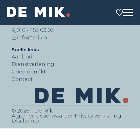
De Mik Real Estate Partners B.V.
Lichtenauerlaan 140 (Brainpark II)
3062 ME Rotterdam
010 - 453 03 03
info@mik.nl
Snelle links
Aanbod
Dienstverlening
Goed gemikt
Contact
© 2026 ‒ De Mik
Algemene voorwaarden
Privacy verklaring
Disclaimer