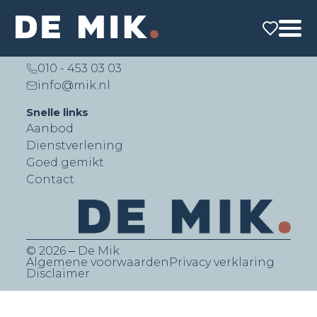
De Mik Real Estate Partners B.V.
Lichtenauerlaan 140 (Brainpark II)
3062 ME Rotterdam
010 - 453 03 03
info@mik.nl
Snelle links
Aanbod
Dienstverlening
Goed gemikt
Contact
© 2026 ‒ De Mik
Algemene voorwaarden
Privacy verklaring
Disclaimer