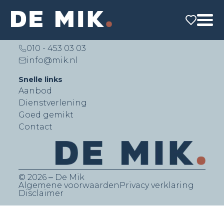
De Mik Real Estate Partners B.V.
Lichtenauerlaan 140 (Brainpark II)
3062 ME Rotterdam
010 - 453 03 03
info@mik.nl
Snelle links
Aanbod
Dienstverlening
Goed gemikt
Contact
© 2026 ‒ De Mik
Algemene voorwaarden
Privacy verklaring
Disclaimer