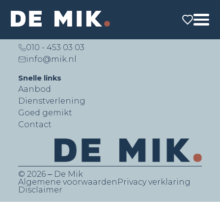
De Mik Real Estate Partners B.V.
Lichtenauerlaan 140 (Brainpark II)
3062 ME Rotterdam
010 - 453 03 03
info@mik.nl
Snelle links
Aanbod
Dienstverlening
Goed gemikt
Contact
© 2026 ‒ De Mik
Algemene voorwaarden
Privacy verklaring
Disclaimer