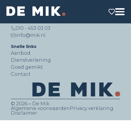
De Mik Real Estate Partners B.V.
Lichtenauerlaan 140 (Brainpark II)
3062 ME Rotterdam
010 - 453 03 03
info@mik.nl
Snelle links
Aanbod
Dienstverlening
Goed gemikt
Contact
© 2026 ‒ De Mik
Algemene voorwaarden
Privacy verklaring
Disclaimer