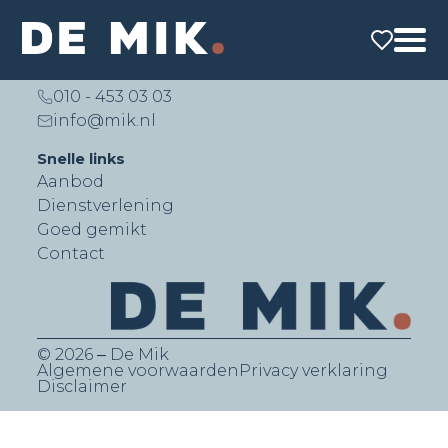
De Mik Real Estate Partners B.V.
Lichtenauerlaan 140 (Brainpark II)
3062 ME Rotterdam
010 - 453 03 03
info@mik.nl
Snelle links
Aanbod
Dienstverlening
Goed gemikt
Contact
© 2026 ‒ De Mik
Algemene voorwaarden
Privacy verklaring
Disclaimer