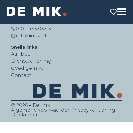
De Mik Real Estate Partners B.V.
Lichtenauerlaan 140 (Brainpark II)
3062 ME Rotterdam
010 - 453 03 03
info@mik.nl
Snelle links
Aanbod
Dienstverlening
Goed gemikt
Contact
© 2026 ‒ De Mik
Algemene voorwaarden
Privacy verklaring
Disclaimer