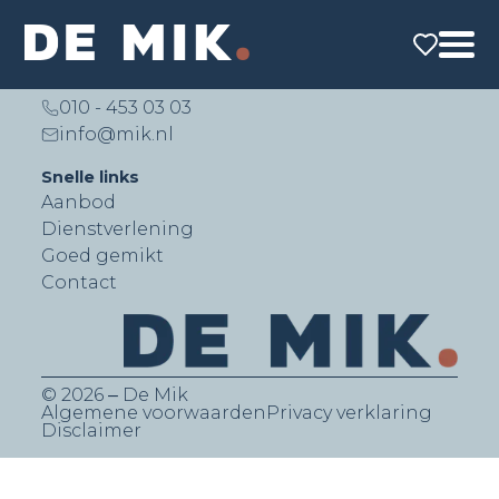
De Mik Real Estate Partners B.V.
Lichtenauerlaan 140 (Brainpark II)
3062 ME Rotterdam
010 - 453 03 03
info@mik.nl
Snelle links
Aanbod
Dienstverlening
Goed gemikt
Contact
© 2026 ‒ De Mik
Algemene voorwaarden
Privacy verklaring
Disclaimer