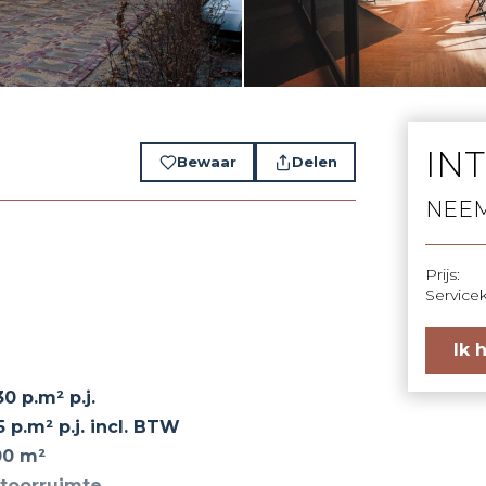
IN
Bewaar
Delen
NEEM
Prijs:
Service
Ik 
30 p.m² p.j.
5 p.m² p.j. incl. BTW
00 m²
toorruimte