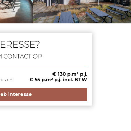
TERESSE?
 CONTACT OP!
€ 130 p.m² p.j.
kosten:
€ 55 p.m² p.j. incl. BTW
heb interesse