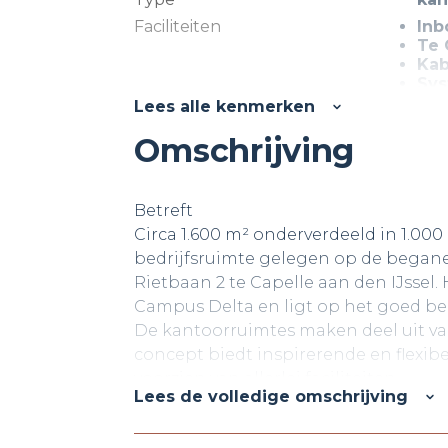
Faciliteiten
In
Te
Kab
Sy
Toi
Lees alle kenmerken
Pan
Omschrijving
Ve
Kam
Betreft
Circa 1.600 m² onderverdeeld in 1.00
bedrijfsruimte gelegen op de begane
Rietbaan 2 te Capelle aan den IJssel
Campus Delta en ligt op het goed ber
De kantoorruimtes maken deel uit va
concept biedt inspirerende en flexi
voorzien van allerlei faciliteiten.
Lees de volledige omschrijving
Over Campus Offices