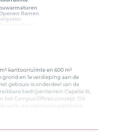
bouwarmaturen
 Openen Ramen
elgoten
steemplafond
let
try
rwarming
erindeling
0 m² kantoorruimte en 600 m²
 grond en 1e verdieping aan de
. Het gebouw is onderdeel van de
eikbare bedrijventerrein Capelle XL.
n het Campus Offices concept. Dit
bele werk- en ontmoetingsplekken