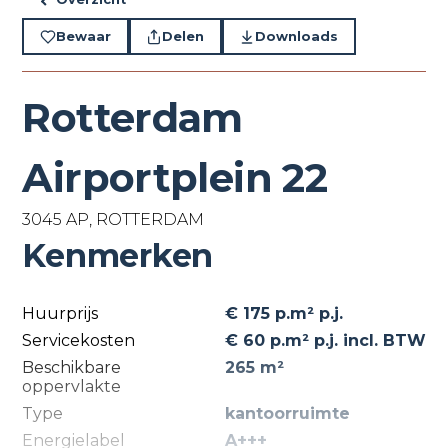
Bewaar
Delen
Downloads
Rotterdam
Airportplein 22
3045 AP, ROTTERDAM
Kenmerken
Huurprijs
€ 175 p.m² p.j.
Servicekosten
€ 60 p.m² p.j. incl. BTW
Beschikbare
265 m²
oppervlakte
Type
kantoorruimte
Energielabel
A+++