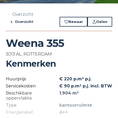
Overzicht
Overzicht
Bewaar
Delen
Weena 355
3013 AL, ROTTERDAM
Kenmerken
Huurprijs
€ 220 p.m² p.j.
Servicekosten
€ 90 p.m² p.j. incl. BTW
Beschikbare
1.904 m²
oppervlakte
Type
kantoorruimte
Energielabel
A++