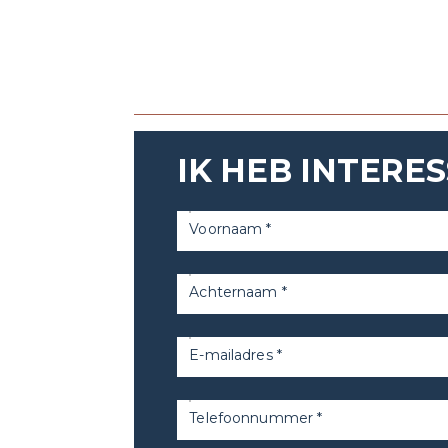
Den Haag en Amsterdam. Naast het NS
en busstation gelegen.
Indeling
Voor de verhuur is momenteel ca. 5.34
- ca. 1.672 m² kantoorruimte gelegen 
- ca. 1.444 m² kantoorruimte gelegen 
IK HEB INTERES
- ca. 556 m² kantoorruimte gelegen o
Huurder heeft de mogelijkheid om m
Voornaam *
geoutilleerde bedrijfsrestaurant dat
van het kantoorgebouw, met een spec
Achternaam *
Parkeren
Er zijn parkeerplaatsen beschikbaar
E-mailadres *
afgesloten parkeerterrein alsmede 
parkeergarage. Er geldt een parkeern
Telefoonnummer *
Voorzieningen