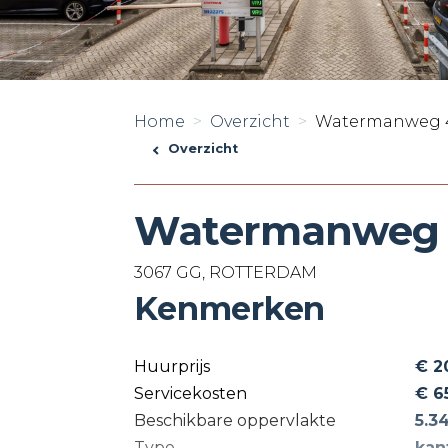
Home
Overzicht
Watermanweg 
Overzicht
Watermanweg
3067 GG, ROTTERDAM
Kenmerken
Huurprijs
€ 2
Servicekosten
€ 6
Beschikbare oppervlakte
5.3
Type
kan