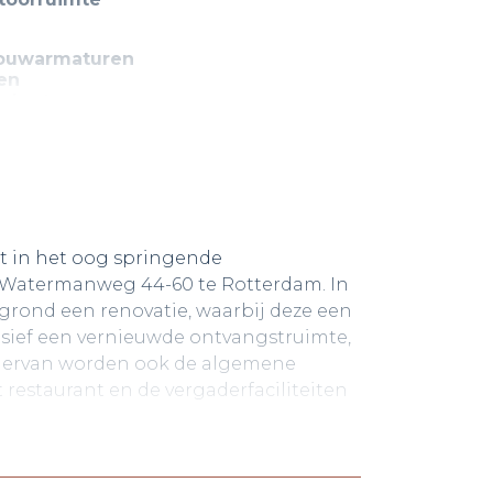
ouwarmaturen
ten
elgoten
teemplafond
let
try
warming
t in het oog springende
 Watermanweg 44-60 te Rotterdam. In
grond een renovatie, waarbij deze een
lusief een vernieuwde ontvangstruimte,
 hiervan worden ook de algemene
 restaurant en de vergaderfaciliteiten