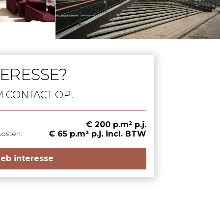
TERESSE?
 CONTACT OP!
€ 200 p.m² p.j.
kosten:
€ 65 p.m² p.j. incl. BTW
heb interesse