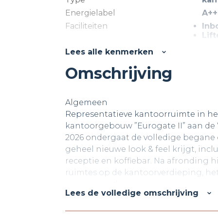
Energielabel
A++
Faciliteiten
Inb
Lif
Kab
Lees alle kenmerken
Sys
Toi
Omschrijving
Pan
Ver
Algemeen
Representatieve kantoorruimte in he
kantoorgebouw ”Eurogate II” aan de
2026 ondergaat de volledige begane 
geheel nieuwe look & feel krijgt, inc
receptie en koffiebar. Na afronding
ruimtes op de kantoorverdieping, het
gerenoveerd.
Lees de volledige omschrijving
Locatie