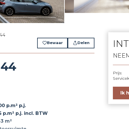
44
IN
Bewaar
Delen
NEEM
 44
Prijs:
Service
Ik 
00 p.m² p.j.
5 p.m² p.j. incl. BTW
43 m²
toorruimte